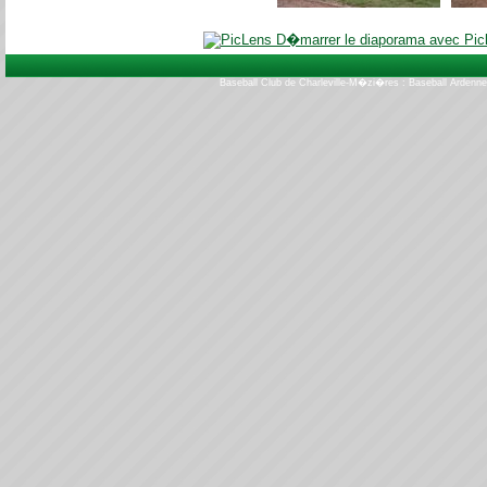
D�marrer le diaporama avec Pic
Baseball Club de Charleville-M�zi�res : Baseball Ardenn