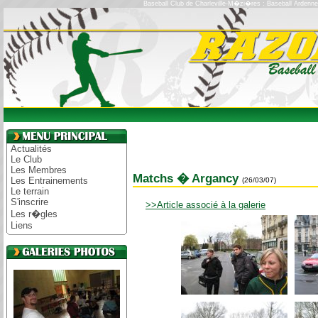
Baseball Club de Charleville-M�zi�res : Baseball Ardenn
Actualités
Le Club
Les Membres
Matchs � Argancy
Les Entrainements
(26/03/07)
Le terrain
S'inscrire
>>Article associé à la galerie
Les r�gles
Liens