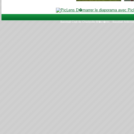
D�marrer le diaporama avec Pic
Baseball Club de Charleville-M�zi�res : Baseball Ardenn