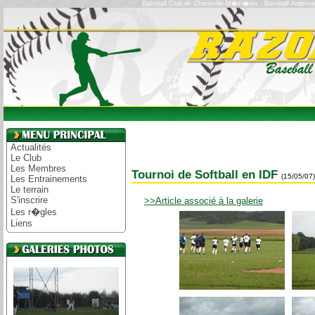
Baseball Club de Charleville-M�zi�res : Baseball Ardenn
Actualités
Le Club
Les Membres
Tournoi de Softball en IDF
(15/05/07)
Les Entrainements
Le terrain
S'inscrire
>>Article associé à la galerie
Les r�gles
Liens